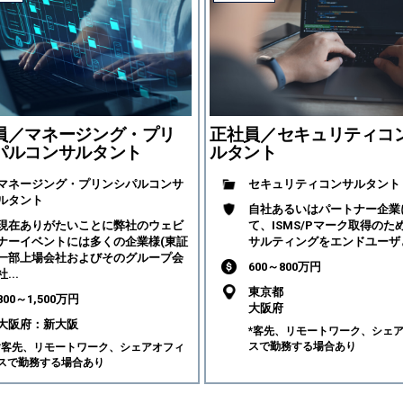
員／マネージング・プリ
正社員／セキュリティコ
パルコンサルタント
ルタント
マネージング・プリンシパルコンサ
セキュリティコンサルタント
ルタント
自社あるいはパートナー企業
現在ありがたいことに弊社のウェビ
て、ISMS/Pマーク取得のた
ナーイベントには多くの企業様(東証
サルティングをエンドユーザと
一部上場会社およびそのグループ会
600～800万円
社...
東京都
800～1,500万円
大阪府
大阪府：新大阪
*客先、リモートワーク、シェ
スで勤務する場合あり
*客先、リモートワーク、シェアオフィ
スで勤務する場合あり