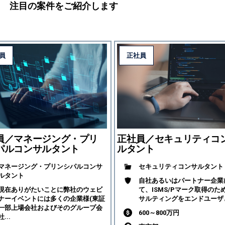
注目の案件をご紹介します
員
正社員
員／マネージング・プリ
正社員／セキュリティコ
パルコンサルタント
ルタント
マネージング・プリンシパルコンサ
セキュリティコンサルタント
ルタント
自社あるいはパートナー企業
現在ありがたいことに弊社のウェビ
て、ISMS/Pマーク取得のた
ナーイベントには多くの企業様(東証
サルティングをエンドユーザと
一部上場会社およびそのグループ会
600～800万円
社...