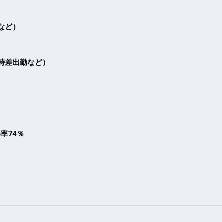
など）
時差出勤など）
率74％