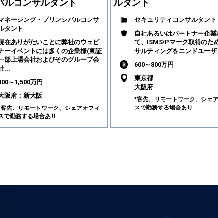
パルコンサルタント
ルタント
マネージング・プリンシパルコンサ
セキュリティコンサルタント
ルタント
自社あるいはパートナー企業
現在ありがたいことに弊社のウェビ
て、ISMS/Pマーク取得のた
ナーイベントには多くの企業様(東証
サルティングをエンドユーザと
一部上場会社およびそのグループ会
600～800万円
社...
東京都
800～1,500万円
大阪府
大阪府：新大阪
*客先、リモートワーク、シェ
スで勤務する場合あり
*客先、リモートワーク、シェアオフィ
スで勤務する場合あり