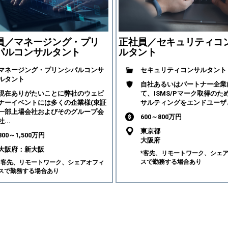
員／マネージング・プリ
正社員／セキュリティコ
パルコンサルタント
ルタント
マネージング・プリンシパルコンサ
セキュリティコンサルタント
ルタント
自社あるいはパートナー企業
現在ありがたいことに弊社のウェビ
て、ISMS/Pマーク取得のた
ナーイベントには多くの企業様(東証
サルティングをエンドユーザと
一部上場会社およびそのグループ会
600～800万円
社...
東京都
800～1,500万円
大阪府
大阪府：新大阪
*客先、リモートワーク、シェ
スで勤務する場合あり
*客先、リモートワーク、シェアオフィ
スで勤務する場合あり