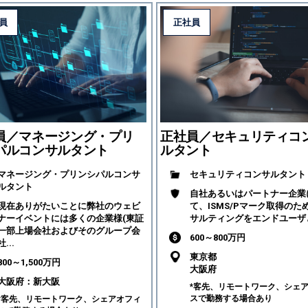
員
正社員
員／マネージング・プリ
正社員／セキュリティコ
パルコンサルタント
ルタント
マネージング・プリンシパルコンサ
セキュリティコンサルタント
ルタント
自社あるいはパートナー企業
現在ありがたいことに弊社のウェビ
て、ISMS/Pマーク取得のた
ナーイベントには多くの企業様(東証
サルティングをエンドユーザと
一部上場会社およびそのグループ会
600～800万円
社...
東京都
800～1,500万円
大阪府
大阪府：新大阪
*客先、リモートワーク、シェ
スで勤務する場合あり
*客先、リモートワーク、シェアオフィ