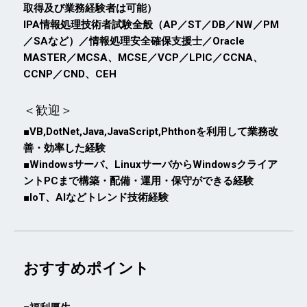
取得及び業務経験者は可能）
IPA情報処理技術者試験全般（AP／ST／DB／NW／PM
／SAなど）／情報処理安全確保支援士／Oracle
MASTER／MCSA、MCSE／VCP／LPIC／CCNA、
CCNP／CND、CEH
＜歓迎＞
■VB,DotNet,Java,JavaScript,Phthonを利用して業務改
善・効率した経験
■Windowsサーバ、LinuxサーバからWindowsクライア
ントPCまで構築・配備・運用・保守ができる経験
■IoT、AIなどトレンド技術経験
おすすめポイント